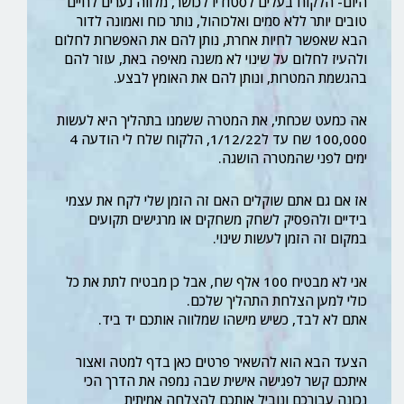
היום- הלקוח בעלים לסטודיו לכושר, מלווה נערים לחיים
טובים יותר ללא סמים ואלכוהול, נותר כוח ואמונה לדור
הבא שאפשר לחיות אחרת, נותן להם את האפשרות לחלום
ולהעיז לחלום על שינוי לא משנה מאיפה באת, עוזר להם
בהגשמת המטרות, ונותן להם את האומץ לבצע.
אה כמעט שכחתי, את המטרה ששמנו בתהליך היא לעשות
100,000 שח עד ל1/12/22, הלקוח שלח לי הודעה 4
ימים לפני שהמטרה הושגה.
אז אם גם אתם שוקלים האם זה הזמן שלי לקח את עצמי
בידיים ולהפסיק לשחק משחקים או מרגישים תקועים
במקום זה הזמן לעשות שינוי.
אני לא מבטיח 100 אלף שח, אבל כן מבטיח לתת את כל
כולי למען הצלחת התהליך שלכם.
אתם לא לבד, כשיש מישהו שמלווה אותכם יד ביד.
הצעד הבא הוא להשאיר פרטים כאן בדף למטה ואצור
איתכם קשר לפגישה אישית שבה נמפה את הדרך הכי
נכונה עבורכם ונוביל אותכם להצלחה אמיתית