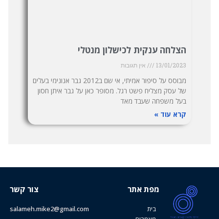
הצלחה ענקית לכישלון מנטלי
13/01/2023
אין תגובות
מבוסס על סיפור אמיתי, אי שם ב2012 גבר אנונימי בעלים
של עסק מצליח פשט רגל. מסופר כאן על גבר איתן חסון
בעל משפחה שעבד מאד
קרא עוד »
מפת אתר
צור קשר
בית
salameh.mike2@gmail.com